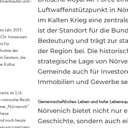
bilienkäufer und -
Luftwaffenstützpunkt in Nör
im Kalten Krieg eine zentrale
ist der Standort für die Bu
im Jahr 2015
 Chr. hinweisen.
Bedeutung und trägt zur st
t für
der Region bei. Die histori
chichte der
m Gestein, die
strategische Lage von Nörv
he Kultur
Gemeinde auch für Investor
Immobilien und Gewerbe sehr
eits im 3./4.
as römische Reich
Gemeinschaftliches Leben und hohe Lebensqua
ame „Nörvenich“
Nörvenich bietet nicht nur e
Diese
Geschichte, sondern auch e
und noch heute
nem einzigartigen