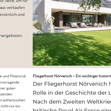
r Seite, um für
Haus verkaufen
ersönlich und
nangeboten
.
e und Potenzial
Fliegerhorst Nörvenich – Ein wichtiger histori
ervorragende
Der Fliegerhorst Nörvenich
iner guten
Rolle in der Geschichte der L
eutenden
en authentischen
Nach dem Zweiten Weltkrieg
nicht nur ein
britische Royal Air Force ei