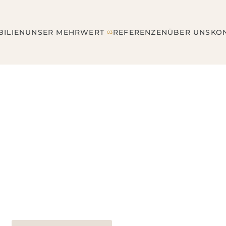
ILIEN
UNSER MEHRWERT
REFERENZEN
ÜBER UNS
KO
03
UEN TRIFFT AUF EXPERTISE