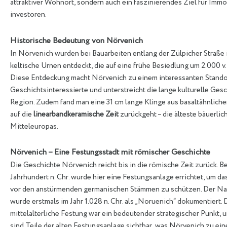
attraktiver Wohnort, sondern auch ein faszinierendes Ziel für Immo
investoren.
Historische Bedeutung von Nörvenich
In Nörvenich wurden bei Bauarbeiten entlang der Zülpicher Straße 
keltische Urnen entdeckt, die auf eine frühe Besiedlung um 2.000 v.
Diese Entdeckung macht Nörvenich zu einem interessanten Standor
Geschichtsinteressierte und unterstreicht die lange kulturelle Ges
Region. Zudem fand man eine 31 cm lange Klinge aus basaltähnliche
auf die
linearbandkeramische Zeit
zurückgeht – die älteste bäuerlic
Mitteleuropas.
Nörvenich – Eine Festungsstadt mit römischer Geschichte
Die Geschichte Nörvenich reicht bis in die römische Zeit zurück. Ber
Jahrhundert n. Chr. wurde hier eine Festungsanlage errichtet, um d
vor den anstürmenden germanischen Stämmen zu schützen. Der N
wurde erstmals im Jahr 1.028 n. Chr. als „Noruenich“ dokumentiert. 
mittelalterliche Festung war ein bedeutender strategischer Punkt, 
sind Teile der alten Festungsanlage sichtbar, was Nörvenich zu ei