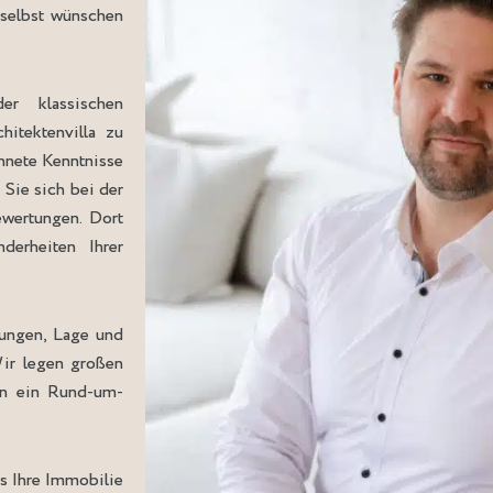
 selbst wünschen
r klassischen
itektenvilla zu
hnete Kenntnisse
 Sie sich bei der
ewertungen. Dort
derheiten Ihrer
rungen, Lage und
Wir legen großen
nen ein Rund-um-
ss Ihre Immobilie