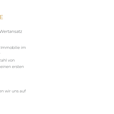
E
 Wertansatz
r Immobilie im
r
zahl von
 einen ersten
en wir uns auf