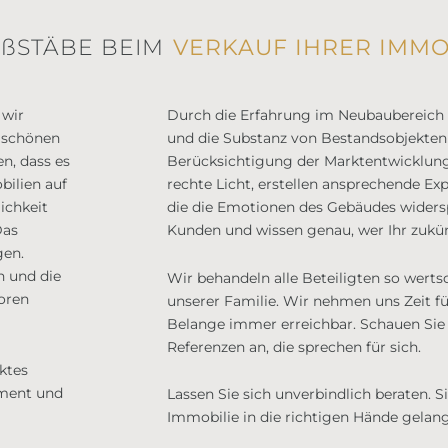
ßSTÄBE BEIM
VERKAUF IHRER IMMO
 wir
Durch die Erfahrung im Neubaubereich 
 schönen
und die Substanz von Bestandsobjekten 
n, dass es
Berücksichtigung der Marktentwicklung.
bilien auf
rechte Licht, erstellen ansprechende Exp
ichkeit
die die Emotionen des Gebäudes widers
Das
Kunden und wissen genau, wer Ihr zukün
gen.
 und die
Wir behandeln alle Beteiligten so wertsc
oren
unserer Familie. Wir nehmen uns Zeit fü
Belange immer erreichbar. Schauen Sie 
Referenzen an, die sprechen für sich.
ktes
ement und
Lassen Sie sich unverbindlich beraten. Si
Immobilie in die richtigen Hände gelang