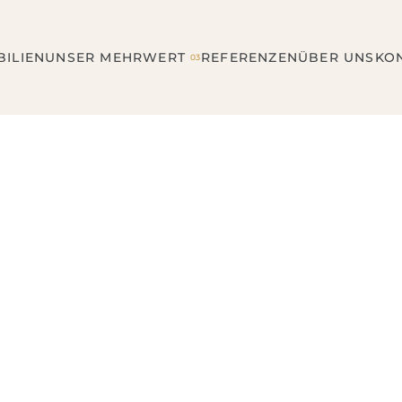
ILIEN
UNSER MEHRWERT
REFERENZEN
ÜBER UNS
KO
03