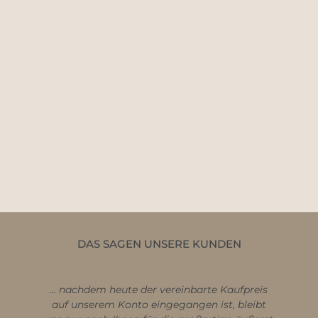
DAS SAGEN UNSERE KUNDEN
m heute der vereinbarte Kaufpreis
Sehr professionell, 
em Konto eingegangen ist, bleibt
schnell! Zielstrebig 