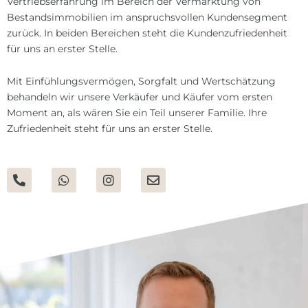
Vertriebserfahrung im Bereich der Vermarktung von
Bestandsimmobilien im anspruchsvollen Kundensegment
zurück. In beiden Bereichen steht die Kundenzufriedenheit
für uns an erster Stelle.
Mit Einfühlungsvermögen, Sorgfalt und Wertschätzung
behandeln wir unsere Verkäufer und Käufer vom ersten
Moment an, als wären Sie ein Teil unserer Familie. Ihre
Zufriedenheit steht für uns an erster Stelle.
P
W
I
E
h
h
n
n
o
a
s
v
n
t
t
e
e
s
a
l
-
a
g
o
a
p
r
p
l
p
a
e
t
m