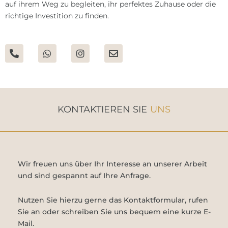
auf ihrem Weg zu begleiten, ihr perfektes Zuhause oder die
richtige Investition zu finden.
P
W
I
E
h
h
n
n
o
a
s
v
n
t
t
e
e
s
a
l
-
a
g
o
a
p
r
p
KONTAKTIEREN SIE
UNS
l
p
a
e
t
m
Wir freuen uns über Ihr Interesse an unserer Arbeit
und sind gespannt auf Ihre Anfrage.
Nutzen Sie hierzu gerne das Kontaktformular, rufen
Sie an oder schreiben Sie uns bequem eine kurze E-
Mail.