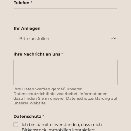
m
Telefon
*
e
A
n
l
i
Ihr Anliegen
e
g
e
n
I
Ihre Nachricht an uns
*
h
r
Ihre Daten werden gemäß unserer
Datenschutzrichtlinie verarbeitet. Informationen
dazu finden Sie in unserer Datenschutzerklärung auf
unserer Website
Datenschutz
*
Ich bin damit einverstanden, dass mich
Birkenstock Immobilien kontaktiert