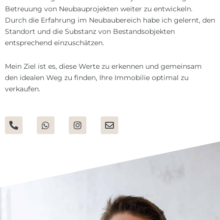
Betreuung von Neubauprojekten weiter zu entwickeln.
Durch die Erfahrung im Neubaubereich habe ich gelernt, den
Standort und die Substanz von Bestandsobjekten
entsprechend einzuschätzen.
Mein Ziel ist es, diese Werte zu erkennen und gemeinsam
den idealen Weg zu finden, Ihre Immobilie optimal zu
verkaufen.
P
W
I
E
h
h
n
n
o
a
s
v
n
t
t
e
e
s
a
l
-
a
g
o
a
p
r
p
l
p
a
e
t
m