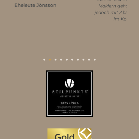
Maklern gehabt, Familie Birkenstock ist
jedoch mit Abstand das beste Makler-Team
im Kölner Umland, danke!
Marcus Scholz