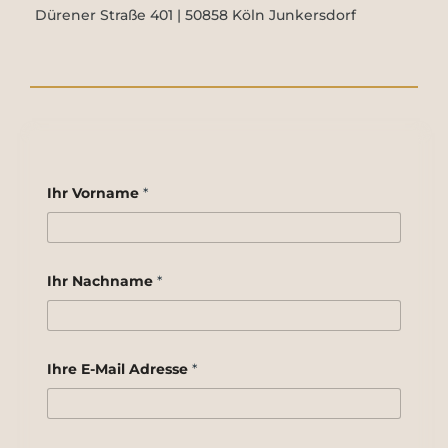
Dürener Straße 401 | 50858 Köln Junkersdorf
Ihr Vorname
*
Ihr Nachname
*
N
Ihre E-Mail Adresse
*
a
c
h
n
a